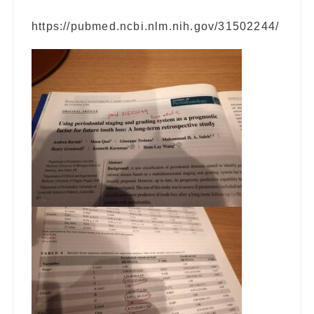
https://pubmed.ncbi.nlm.nih.gov/31502244/