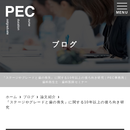
MENU
ブログ
『ステージやグレードと歯の喪失』に関する10年以上の後ろ向き研究｜PEC事務局｜
歯科衛生士・歯科医師セミナー
ホーム
ブログ
論文紹介
『ステージやグレードと歯の喪失』に関する10年以上の後ろ向き研
究