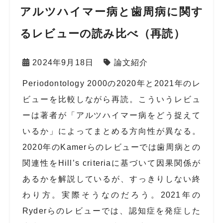
アルツハイマー病と歯周病に関す
るレビューの読み比べ（再読）
2024年9月18日
論文紹介
Periodontology 2000
の
2020
年と
2021
年のレ
ビューを比較しながら再読。こういうレビュ
ーは著者が「アルツハイマー病をどう捉えて
いるか」によってまとめる方向性が異なる。
2020
年の
Kamer
らのレビューでは歯周病との
関連性を
Hill’s criteria
に基づいて因果関係が
あるかを解説しているが、すっきりしない終
わり方。実際そうなのだろう。
2021
年の
Ryder
らのレビューでは、認知症を発症した