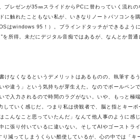
、プレゼンが
35
㎜スライドから
PC
に替わっていく流れの
ドに触れたこともない私が、いきなりノートパソコンを
OS
は
windows 95
！）。ブラインドタッチができるよう
人”を所得。未だにデジタル音痴ではあるが、なんとか普通
書けなくなるというデメリットはあるものの、執筆するう
いや違う」という気持ちが芽生えた。なのでボールペン
いで入力されるので時間のラグがない。いや、もっと極
力していく感じだ。つまり私は傍観者で、脳と指とキーボ
はこんなこと思っていたんだ」なんて他人事のように感
中に張り付いているに違いない。そして
AI
やゴーストラ
にすり減ってしまうくらい酷使しているが、心の中では「キ