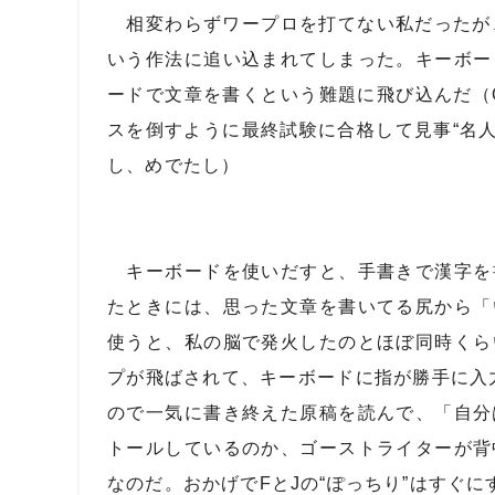
相変わらずワープロを打てない私だったが
いう作法に追い込まれてしまった。キーボー
ードで文章を書くという難題に飛び込んだ（
スを倒すように最終試験に合格して見事“名
し、めでたし）
キーボードを使いだすと、手書きで漢字を
たときには、思った文章を書いてる尻から「
使うと、私の脳で発火したのとほぼ同時くら
プが飛ばされて、キーボードに指が勝手に入
ので一気に書き終えた原稿を読んで、「自分
トールしているのか、ゴーストライターが背
なのだ。おかげで
F
と
J
の“ぽっちり”はすぐ