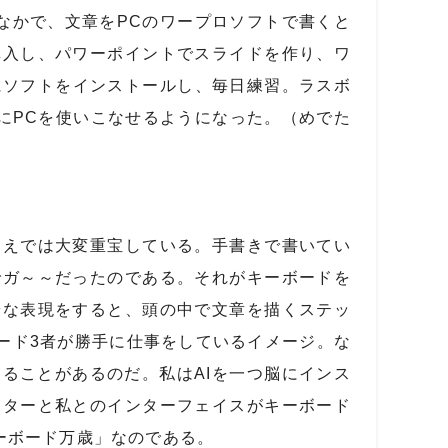
なかで、文章を
PC
のワープロソフトで書くと
購入し、パワーポイントでスライドを作り、ワ
にソフトをインストールし、毎日練習。ラスボ
に
PC
を使いこなせるようになった。（めでた
えでは大変重宝している。手書きで書いてい
でガ～～だったのである。それがキーボードを
端な表現をすると、頭の中で文章を描くステッ
ード
3
者が勝手に仕事をしているイメージ。な
じることがあるのだ。私は
AI
を一つ脳にインス
イターと私とのインターフェイスがキーボード
ーボード万歳」なのである。