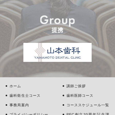
提携
ホーム
講師ご挨拶
歯科衛生士コース
歯科医師コース
事務局案内
コーススケジュール一覧
プライバシーポリシー
PEC創立20周年記念講