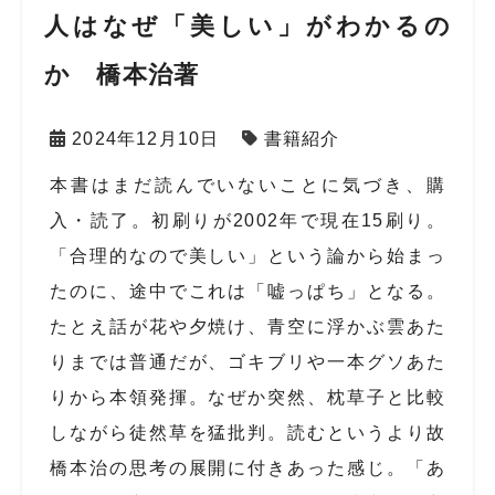
人はなぜ「美しい」がわかるの
か 橋本治著
2024年12月10日
書籍紹介
本書はまだ読んでいないことに気づき、購
入・読了。初刷りが
2002
年で現在
15
刷り。
「合理的なので美しい」という論から始まっ
たのに、途中でこれは「嘘っぱち」となる。
たとえ話が花や夕焼け、青空に浮かぶ雲あた
りまでは普通だが、ゴキブリや一本グソあた
りから本領発揮。なぜか突然、枕草子と比較
しながら徒然草を猛批判。読むというより故
橋本治の思考の展開に付きあった感じ。「あ