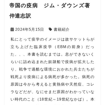
帝国の疫病 ジム・ダウンズ著
仲達志訳
2024年5月15日
書籍紹介
私にとって疫学のイメージは故サケットらが
立ち上げた臨床疫学（
EBM
の前身）だっ
た、、、本書を読むまでは。息ができないく
らいに詰め込まれた奴隷船で疫病が拡大した
り、戦争で過酷な環境におかれた兵士たちが
戦死より疫病による病死が多かった。病死の
原因は今から考えると黄熱病や天然痘、コレ
ラなどだが、なにせまだ原因がわかっていな
い時代のこと（
18
世紀～
19
世紀なかば）。本