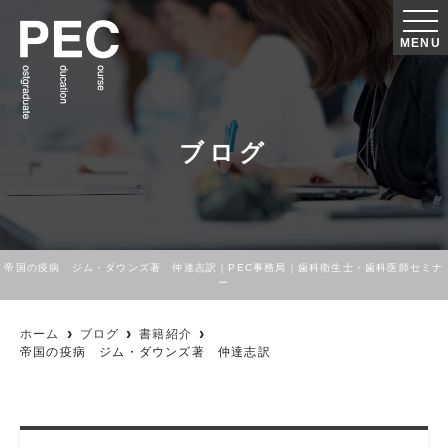
MENU
ブログ
帝国の疫病 ジム・ダウンズ著 仲達志訳｜PEC事務局｜歯科衛生士・歯科医師セミナ
ー
ホーム
ブログ
書籍紹介
帝国の疫病 ジム・ダウンズ著 仲達志訳