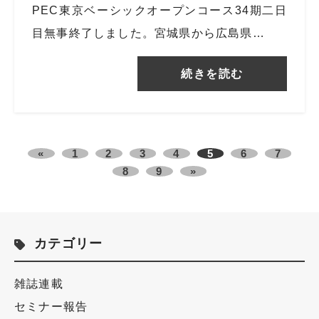
PEC東京ベーシックオープンコース34期二日
目無事終了しました。宮城県から広島県…
続きを読む
«
1
2
3
4
5
6
7
8
9
»
カテゴリー
雑誌連載
セミナー報告