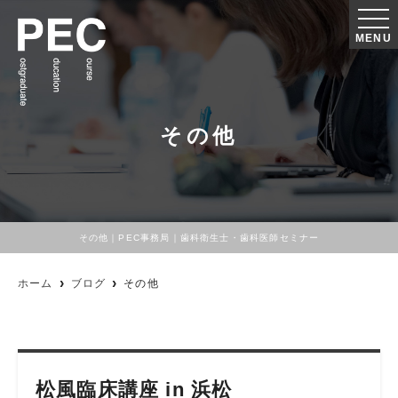
MENU
その他
その他｜PEC事務局｜歯科衛生士・歯科医師セミナー
ホーム
ブログ
その他
松風臨床講座 in 浜松