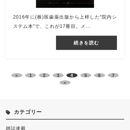
2016年に(株)医歯薬出版から上梓した“院内シ
ステム本”で、これが17冊目。メ…
続きを読む
«
1
2
3
4
5
6
7
»
カテゴリー
雑誌連載