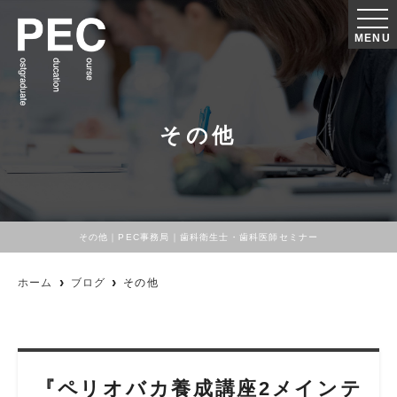
MENU
その他
その他｜PEC事務局｜歯科衛生士・歯科医師セミナー
ホーム
ブログ
その他
『ペリオバカ養成講座2メインテ